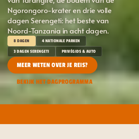
Ngorongoro-krater en drie volle
dagen Serengeti: het beste van
Noord-Tanzania in acht dagen.
8 DAGEN
4 NATIONALE PARKEN
3 DAGEN SERENGETI
PRIVÉGIDS & AUTO
MEER WETEN OVER JE REIS?
BEKIJK HET DAGPROGRAMMA
✦
SAFARI NJEMA - GOEDE REIS
KAR