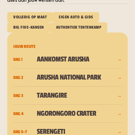
VOLLEDIG OP MAAT
EIGEN AUTO & GIDS
BIG FIVE-KANSEN
AUTHENTIEK TENTENKAMP
JOUW ROUTE
AANKOMST ARUSHA
DAG 1
→
ARUSHA NATIONAL PARK
DAG 2
→
TARANGIRE
DAG 3
→
NGORONGORO CRATER
DAG 4
→
SERENGETI
DAG 5–7
→